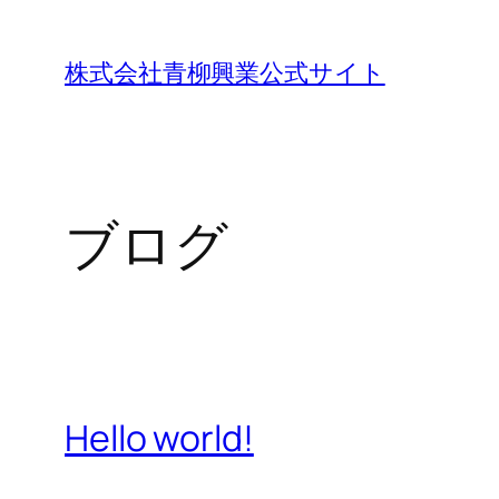
内
容
株式会社青柳興業公式サイト
を
ス
キ
ッ
ブログ
プ
Hello world!